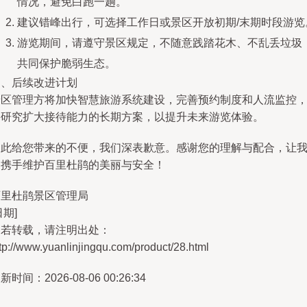
情况，避免白跑一趟。
建议错峰出行，可选择工作日或景区开放初期/末期时段游览
游览期间，请遵守景区规定，不随意践踏花木、不乱丢垃圾
共同保护脆弱生态。
四、后续改进计划
景区管理方将加快智慧旅游系统建设，完善预约制度和人流监控
并研究扩大接待能力的长期方案，以提升未来游览体验。
由此给您带来的不便，我们深表歉意。感谢您的理解与配合，让
们携手维护百里杜鹃的美丽与安全！
百里杜鹃景区管理局
日期]
如若转载，请注明出处：
tp://www.yuanlinjingqu.com/product/28.html
新时间：2026-08-06 00:26:34