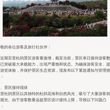
尊敬的各位游客及旅行社伙伴：
因近期百里杜鹃景区游客量激增，截至当前，景区单日接待游客
量已突破最大承载能力，出现严重饱和状态。为确保游客安全、
升游览体验，并保护景区生态资源，现发布以下紧急通知与管理
施：
一、景区接待现状
百里杜鹃景区以其独特的杜鹃花海和自然风光，吸引了大量游客
来观光。由于游客数量远超景区设计接待上限，导致以下问题凸
显：