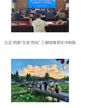
立足“四新”主攻“四化” 三都咕噜景区冲刺国
家4A级旅游景区创建