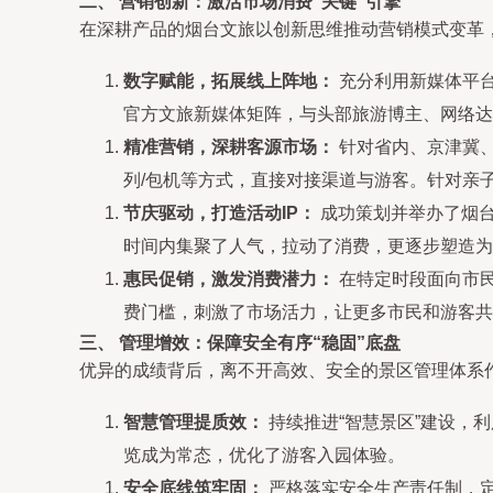
二、 营销创新：激活市场消费“关键”引擎
在深耕产品的烟台文旅以创新思维推动营销模式变革，
数字赋能，拓展线上阵地：
充分利用新媒体平台
官方文旅新媒体矩阵，与头部旅游博主、网络达
精准营销，深耕客源市场：
针对省内、京津冀
列/包机等方式，直接对接渠道与游客。针对亲
节庆驱动，打造活动IP：
成功策划并举办了烟台
时间内集聚了人气，拉动了消费，更逐步塑造为
惠民促销，激发消费潜力：
在特定时段面向市
费门槛，刺激了市场活力，让更多市民和游客共
三、 管理增效：保障安全有序“稳固”底盘
优异的成绩背后，离不开高效、安全的景区管理体系
智慧管理提质效：
持续推进“智慧景区”建设，
览成为常态，优化了游客入园体验。
安全底线筑牢固：
严格落实安全生产责任制，