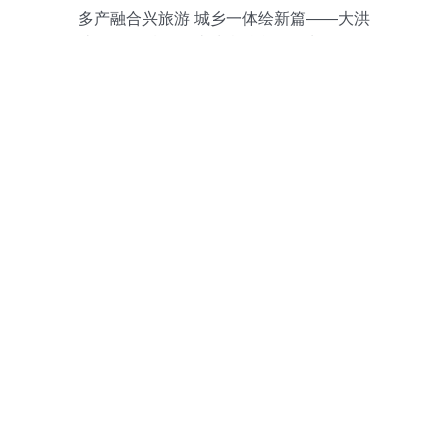
多产融合兴旅游 城乡一体绘新篇——大洪
山风景名胜区打造城乡融合发展先行区纪
实