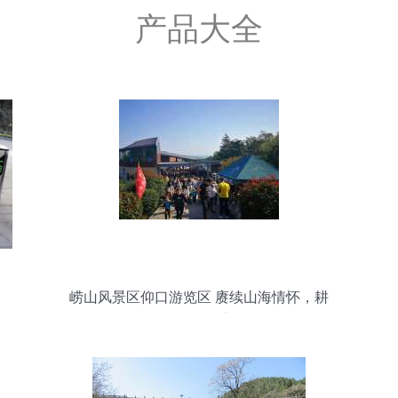
产品大全
崂山风景区仰口游览区 赓续山海情怀，耕
耘景区管理之道