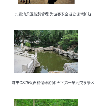
九寨沟景区智慧管理 为游客安全游览保驾护航
济宁CS75银自精遗珠游览 天下第一泉趵突泉景区
的静谧之美与景区管理的思辨