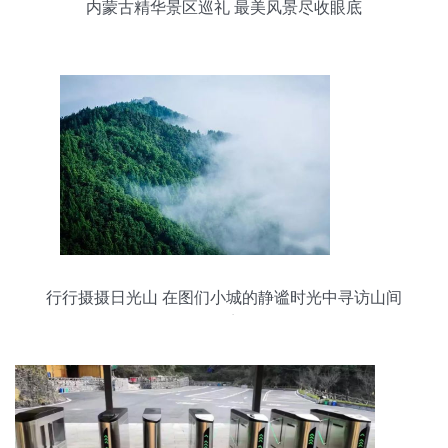
内蒙古精华景区巡礼 最美风景尽收眼底
行行摄摄日光山 在图们小城的静谧时光中寻访山间
仙境