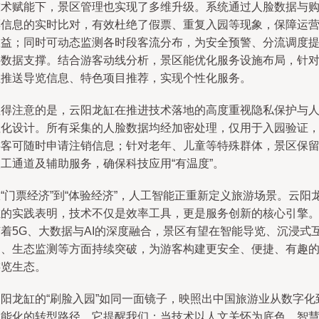
技术赋能下，景区管理也实现了多维升级。系统通过人脸数据与
票信息的实时比对，有效杜绝了假票、重复入园等现象，保障运
收益；同时可动态监测各时段客流分布，为安全预警、分流调度
供数据支撑。结合游客动线分析，景区能优化服务设施布局，针
性推送导览信息、特色项目推荐，实现个性化服务。
值得注意的是，云阳龙缸在推进技术落地的高度重视隐私保护与
性化设计。所有采集的人脸数据均经加密处理，仅用于入园验证
游客可随时申请注销信息；针对老年、儿童等特殊群体，景区保
工通道及辅助服务，确保科技应用“有温度”。
“门票经济”到“体验经济”，人工智能正重新定义旅游场景。云阳
缸的实践表明，技术不仅是效率工具，更是服务创新的核心引擎
随着5G、大数据与AI的深度融合，景区有望在智能导览、沉浸式
动、生态监测等方面持续突破，为游客构建更安全、便捷、有趣
游览生态。
云阳龙缸的“刷脸入园”如同一面镜子，映照出中国旅游业从数字化
智能化的转型路径。它提醒我们：当技术以人文关怀为底色，智