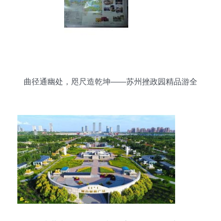
曲径通幽处，咫尺造乾坤——苏州挫政园精品游全
攻略