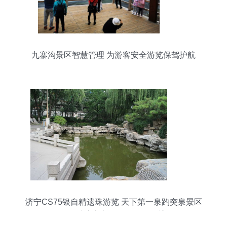
九寨沟景区智慧管理 为游客安全游览保驾护航
济宁CS75银自精遗珠游览 天下第一泉趵突泉景区
的静谧之美与景区管理的思辨