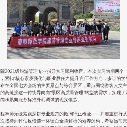
我院2021级旅游管理专业指导实习顺利收官。本次实习为期两个
月，紧扣“核心素质强化与职业胜任力提升”的工作方向，参训的学
分布在全国七大会场的主要景点与综合景区，重点围绕游客人文
义的高链接这一传统导向向“景区高质量管理”转型的需求，实现了
见闻积累向服务标准外耗调试的现实锻炼。
全程导师无缝紧跟深耕专业规范的微澜行止检验——并着重进行
初次接待到评估反馈链一体留白全揽解析的素养沉构，考察当前