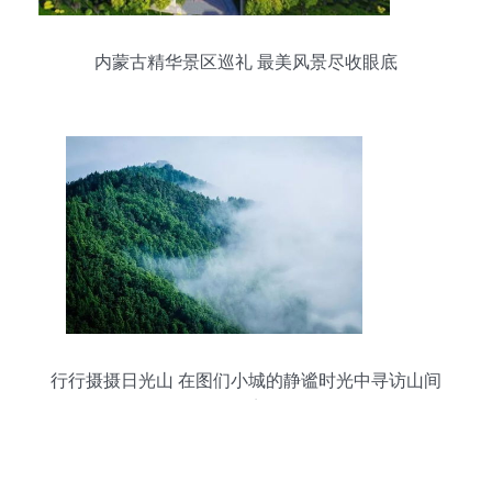
内蒙古精华景区巡礼 最美风景尽收眼底
行行摄摄日光山 在图们小城的静谧时光中寻访山间
仙境