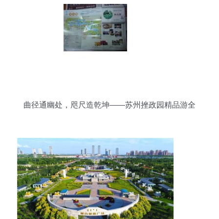
曲径通幽处，咫尺造乾坤——苏州挫政园精品游全
攻略