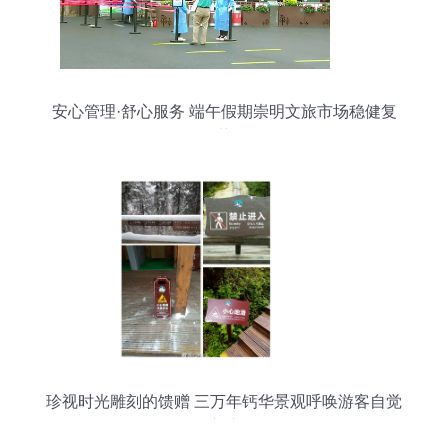
安心管理·舒心服务 端午假期崇明文旅市场稳健复
苏
珍视时光雕刻的馈赠 三万年钙华景观呼唤游客自觉
守护