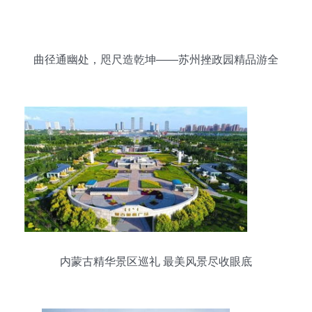
曲径通幽处，咫尺造乾坤——苏州挫政园精品游全
攻略
内蒙古精华景区巡礼 最美风景尽收眼底