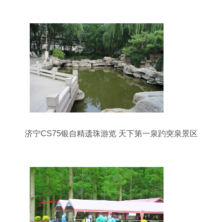
济宁CS75银自精遗珠游览 天下第一泉趵突泉景区
的静谧之美与景区管理的思辨