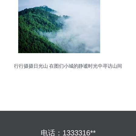
行行摄摄日光山 在图们小城的静谧时光中寻访山间
仙境
电话：1333316**